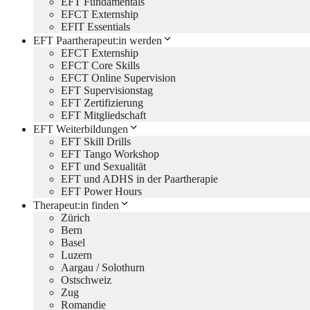
EFT Fundamentals
EFCT Externship
EFIT Essentials
EFT Paartherapeut:in werden
EFCT Externship
EFCT Core Skills
EFCT Online Supervision
EFT Supervisionstag
EFT Zertifizierung
EFT Mitgliedschaft
EFT Weiterbildungen
EFT Skill Drills
EFT Tango Workshop
EFT und Sexualität
EFT und ADHS in der Paartherapie
EFT Power Hours
Therapeut:in finden
Zürich
Bern
Basel
Luzern
Aargau / Solothurn
Ostschweiz
Zug
Romandie