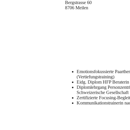
Bergstrasse 60
8706 Meilen
Emotionsfokussierte Paarther
(Vertiefungstraining)
Eidg. Diplom HFP Beraterin
Diplomlehrgang Personzentrie
Schweizerische Gesellschaft 
Zertifizierte Focusing-Begl
Kommunikationstrainerin n