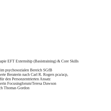
apie EFT Externship (Basistraining) & Core Skills
 im psychosozialen Bereich SGfB
rte Beraterin nach Carl R. Rogers pca/acp,
für den Personzentrierten Ansatz
eiterin Focusingforum/Teresa Dawson
ach Thomas Gordon