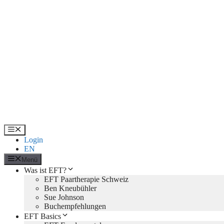
Zum
Inhalt
springen
Menü
Login
EN
Menü
Was ist EFT?
EFT Paartherapie Schweiz
Ben Kneubühler
Sue Johnson
Buchempfehlungen
EFT Basics