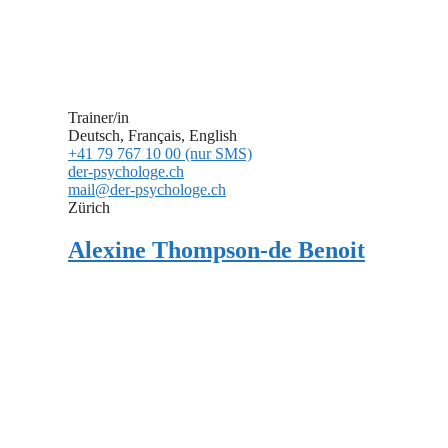
Trainer/in
Deutsch, Français, English
+41 79 767 10 00 (nur SMS)
der-psychologe.ch
mail@der-psychologe.ch
Zürich
Alexine Thompson-de Benoit