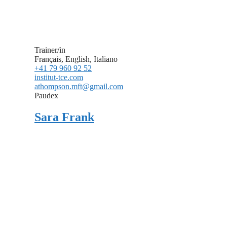
Trainer/in
Français, English, Italiano
+41 79 960 92 52
institut-tce.com
athompson.mft@gmail.com
Paudex
Sara Frank