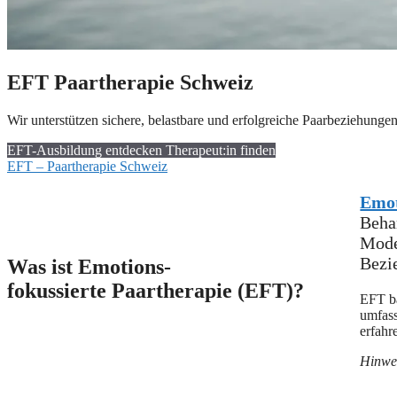
EFT Paartherapie Schweiz
Wir unterstützen sichere, belastbare und erfolgreiche Paarbeziehun
EFT-Ausbildung entdecken
Therapeut:in finden
EFT – Paartherapie Schweiz
Emot
Beha
Model
Bezi
Was ist Emotions-
fokussierte Paartherapie (EFT)?
EFT ba
umfass
erfahr
Hinwei