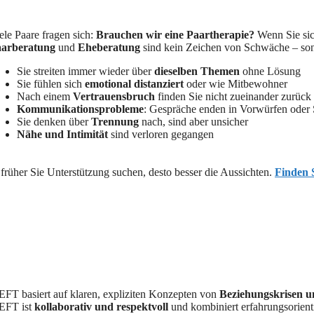
ele Paare fragen sich:
Brauchen wir eine Paartherapie?
Wenn Sie sich
arberatung
und
Eheberatung
sind kein Zeichen von Schwäche – sonde
Sie streiten immer wieder über
dieselben Themen
ohne Lösung
Sie fühlen sich
emotional distanziert
oder wie Mitbewohner
Nach einem
Vertrauensbruch
finden Sie nicht zueinander zurück
Kommunikationsprobleme
: Gespräche enden in Vorwürfen oder
Sie denken über
Trennung
nach, sind aber unsicher
Nähe und Intimität
sind verloren gegangen
 früher Sie Unterstützung suchen, desto besser die Aussichten.
Finden S
EFT basiert auf klaren, expliziten Konzepten von
Beziehungskrisen u
EFT ist
kollaborativ und respektvoll
und kombiniert erfahrungsorient