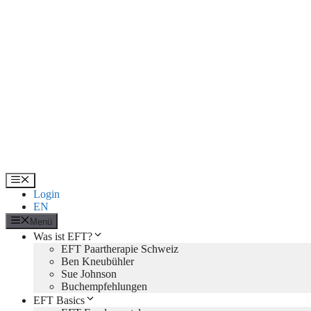
Zum
Inhalt
springen
Menü
Login
EN
Menü
Was ist EFT?
EFT Paartherapie Schweiz
Ben Kneubühler
Sue Johnson
Buchempfehlungen
EFT Basics