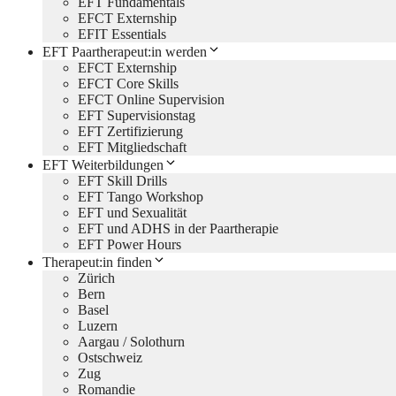
EFT Fundamentals
EFCT Externship
EFIT Essentials
EFT Paartherapeut:in werden
EFCT Externship
EFCT Core Skills
EFCT Online Supervision
EFT Supervisionstag
EFT Zertifizierung
EFT Mitgliedschaft
EFT Weiterbildungen
EFT Skill Drills
EFT Tango Workshop
EFT und Sexualität
EFT und ADHS in der Paartherapie
EFT Power Hours
Therapeut:in finden
Zürich
Bern
Basel
Luzern
Aargau / Solothurn
Ostschweiz
Zug
Romandie