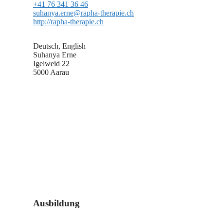
+41 76 341 36 46
suhanya.erne@rapha-therapie.ch
http://rapha-therapie.ch
Deutsch, English
Suhanya Erne
Igelweid 22
5000 Aarau
Ausbildung