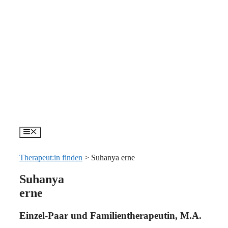
Zum
Inhalt
springen
Menü
Therapeut:in finden
>
Suhanya erne
Suhanya
erne
Einzel-Paar und Familientherapeutin, M.A.