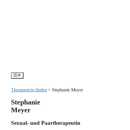
Zum
Inhalt
springen
Menü
Therapeut:in finden
>
Stephanie Meyer
Stephanie
Meyer
Sexual- und Paartherapeutin