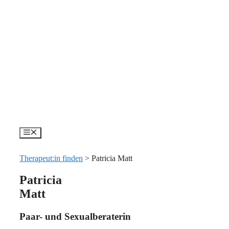
Zum
Inhalt
springen
Menü
Therapeut:in finden
>
Patricia Matt
Patricia
Matt
Paar- und Sexualberaterin