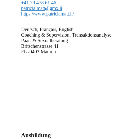
+41 79 478 61 46
patricia.matt@gmx.li
https://www.patriciamatt.li/
Deutsch, Français, English
Coaching & Supervision, Transaktionsanalyse,
Paar- & Sexualberatung
Britschenstrasse 41
FL -9493 Mauren
Ausbildung