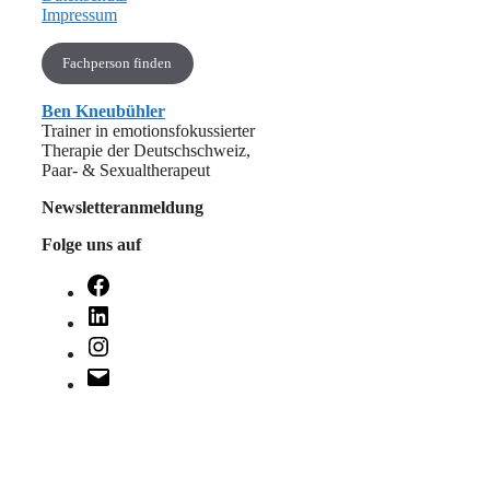
Impressum
Fachperson finden
Ben Kneubühler
Trainer in emotionsfokussierter
Therapie der Deutschschweiz,
Paar- & Sexualtherapeut
Newsletteranmeldung
Folge uns auf
Facebook
LinkedIn
Instagram
E-
Mail