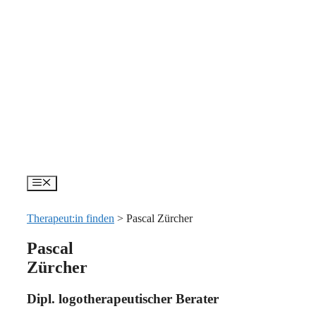
Zum
Inhalt
springen
Menü
Therapeut:in finden
>
Pascal Zürcher
Pascal
Zürcher
Dipl. logotherapeutischer Berater