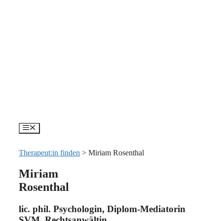
Zum
Inhalt
springen
Menü
Therapeut:in finden
>
Miriam Rosenthal
Miriam
Rosenthal
lic. phil. Psychologin, Diplom-Mediatorin
SVM, Rechtsanwältin