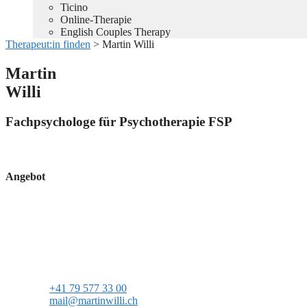
Ticino
Online-Therapie
English Couples Therapy
Therapeut:in finden
>
Martin Willi
Martin
Willi
Fachpsychologe für Psychotherapie FSP
Angebot
+41 79 577 33 00
mail@martinwilli.ch