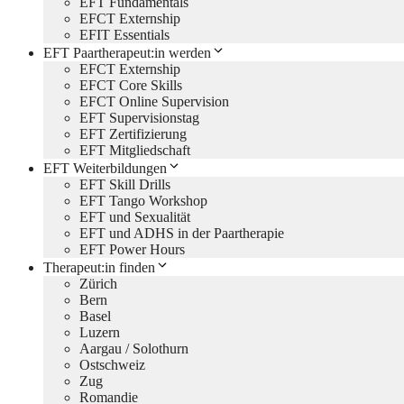
EFT Fundamentals
EFCT Externship
EFIT Essentials
EFT Paartherapeut:in werden
EFCT Externship
EFCT Core Skills
EFCT Online Supervision
EFT Supervisionstag
EFT Zertifizierung
EFT Mitgliedschaft
EFT Weiterbildungen
EFT Skill Drills
EFT Tango Workshop
EFT und Sexualität
EFT und ADHS in der Paartherapie
EFT Power Hours
Therapeut:in finden
Zürich
Bern
Basel
Luzern
Aargau / Solothurn
Ostschweiz
Zug
Romandie