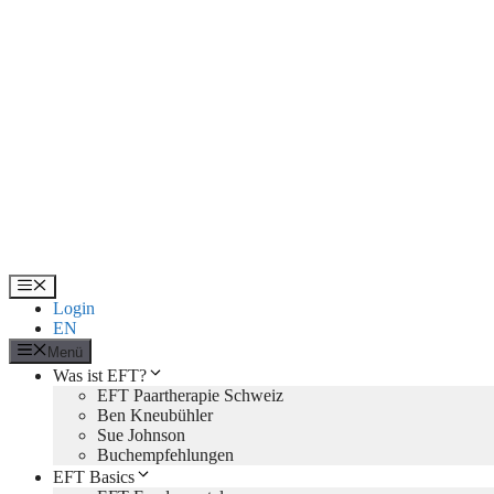
Zum
Inhalt
springen
Menü
Login
EN
Menü
Was ist EFT?
EFT Paartherapie Schweiz
Ben Kneubühler
Sue Johnson
Buchempfehlungen
EFT Basics