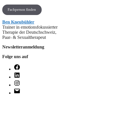
Fachperson finden
Ben Kneubühler
Trainer in emotionsfokussierter
Therapie der Deutschschweiz,
Paar- & Sexualtherapeut
Newsletteranmeldung
Folge uns auf
Facebook
LinkedIn
Instagram
E-
Mail