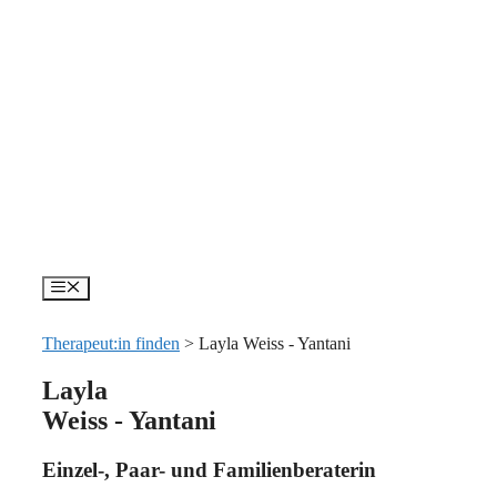
Zum
Inhalt
springen
Menü
Therapeut:in finden
>
Layla Weiss - Yantani
Layla
Weiss - Yantani
Einzel-, Paar- und Familienberaterin