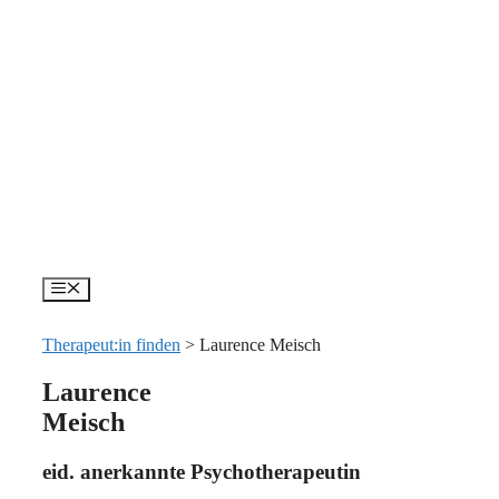
Zum
Inhalt
springen
Menü
Therapeut:in finden
>
Laurence Meisch
Laurence
Meisch
eid. anerkannte Psychotherapeutin