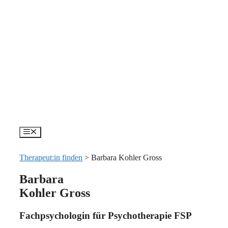
Zum
Inhalt
springen
Menü
Therapeut:in finden
>
Barbara Kohler Gross
Barbara
Kohler Gross
Fachpsychologin für Psychotherapie FSP