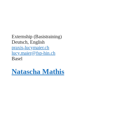
Externship (Basistraining)
Deutsch, English
praxis-lucymaier.ch
lucy.maier@fsp-hin.ch
Basel
Natascha Mathis