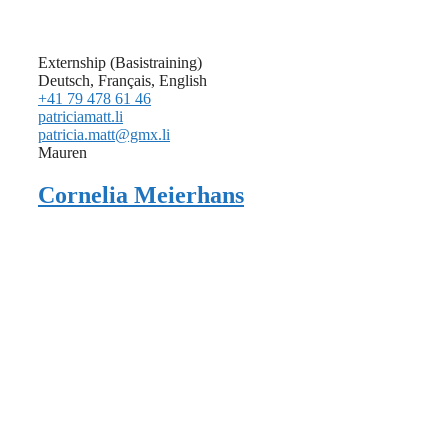
Externship (Basistraining)
Deutsch, Français, English
+41 79 478 61 46
patriciamatt.li
patricia.matt@gmx.li
Mauren
Cornelia Meierhans