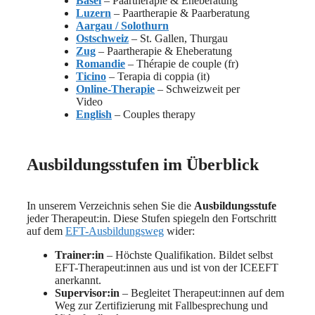
Basel
– Paartherapie & Eheberatung
Luzern
– Paartherapie & Paarberatung
Aargau / Solothurn
Ostschweiz
– St. Gallen, Thurgau
Zug
– Paartherapie & Eheberatung
Romandie
– Thérapie de couple (fr)
Ticino
– Terapia di coppia (it)
Online-Therapie
– Schweizweit per
Video
English
– Couples therapy
Ausbildungsstufen im Überblick
In unserem Verzeichnis sehen Sie die
Ausbildungsstufe
jeder Therapeut:in. Diese Stufen spiegeln den Fortschritt
auf dem
EFT-Ausbildungsweg
wider:
Trainer:in
– Höchste Qualifikation. Bildet selbst
EFT-Therapeut:innen aus und ist von der ICEEFT
anerkannt.
Supervisor:in
– Begleitet Therapeut:innen auf dem
Weg zur Zertifizierung mit Fallbesprechung und