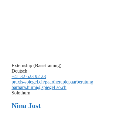
Externship (Basistraining)
Deutsch
+41 32 623 92 23
praxis-spiegel.ch/paartherapiepaarberatung
barbara.hurni@spiegel-so.ch
Solothurn
Nina Jost