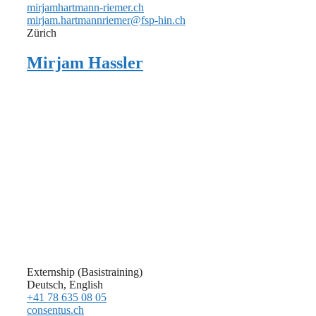
mirjamhartmann-riemer.ch
mirjam.hartmannriemer@fsp-hin.ch
Zürich
Mirjam Hassler
Externship (Basistraining)
Deutsch, English
+41 78 635 08 05
consentus.ch