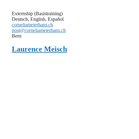
Externship (Basistraining)
Deutsch, English, Español
corneliameierhans.ch
post@corneliameierhans.ch
Bern
Laurence Meisch