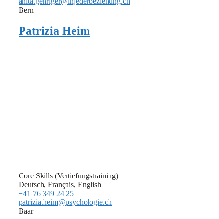
anita.gehriger@injederbeziehung.ch
Bern
Patrizia Heim
Core Skills (Vertiefungstraining)
Deutsch, Français, English
+41 76 349 24 25
patrizia.heim@psychologie.ch
Baar