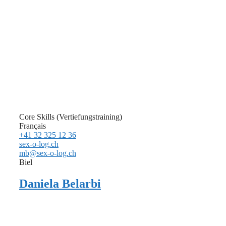
Core Skills (Vertiefungstraining)
Français
+41 32 325 12 36
sex-o-log.ch
mb@sex-o-log.ch
Biel
Daniela Belarbi