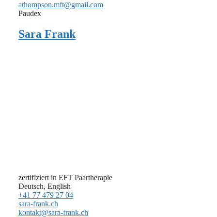
athompson.mft@gmail.com
Paudex
Sara Frank
zertifiziert in EFT Paartherapie
Deutsch, English
+41 77 479 27 04
sara-frank.ch
kontakt@sara-frank.ch