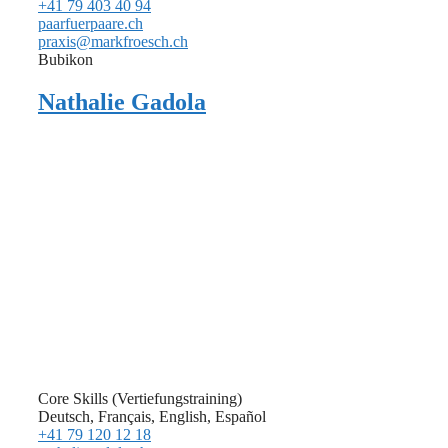
+41 79 403 40 94
paarfuerpaare.ch
praxis@markfroesch.ch
Bubikon
Nathalie Gadola
Core Skills (Vertiefungstraining)
Deutsch, Français, English, Español
+41 79 120 12 18