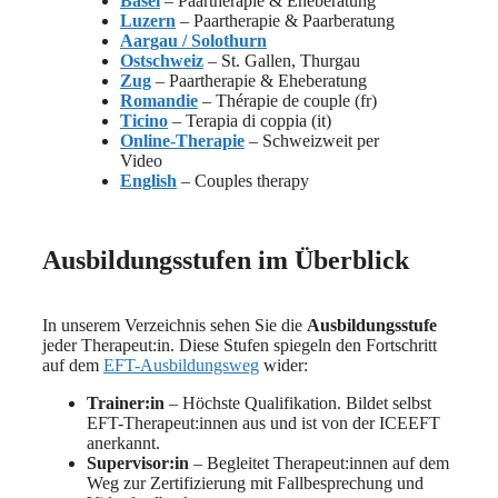
Basel
– Paartherapie & Eheberatung
Luzern
– Paartherapie & Paarberatung
Aargau / Solothurn
Ostschweiz
– St. Gallen, Thurgau
Zug
– Paartherapie & Eheberatung
Romandie
– Thérapie de couple (fr)
Ticino
– Terapia di coppia (it)
Online-Therapie
– Schweizweit per
Video
English
– Couples therapy
Ausbildungsstufen im Überblick
In unserem Verzeichnis sehen Sie die
Ausbildungsstufe
jeder Therapeut:in. Diese Stufen spiegeln den Fortschritt
auf dem
EFT-Ausbildungsweg
wider:
Trainer:in
– Höchste Qualifikation. Bildet selbst
EFT-Therapeut:innen aus und ist von der ICEEFT
anerkannt.
Supervisor:in
– Begleitet Therapeut:innen auf dem
Weg zur Zertifizierung mit Fallbesprechung und