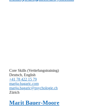
Core Skills (Vertiefungstraining)
Deutsch, English
+41 78 422 15 79
marija-bagaric.com
marija.bagaric@psychologie.ch
Zürich
Marit Bauer-Moore