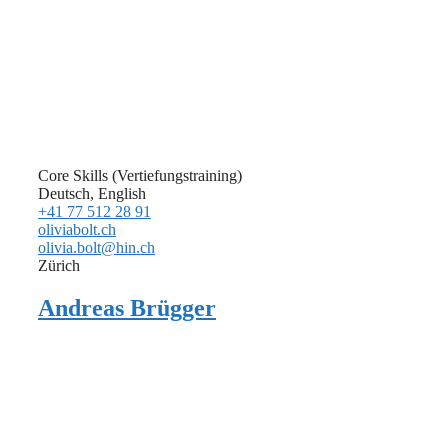
Core Skills (Vertiefungstraining)
Deutsch, English
+41 77 512 28 91
oliviabolt.ch
olivia.bolt@hin.ch
Zürich
Andreas Brügger