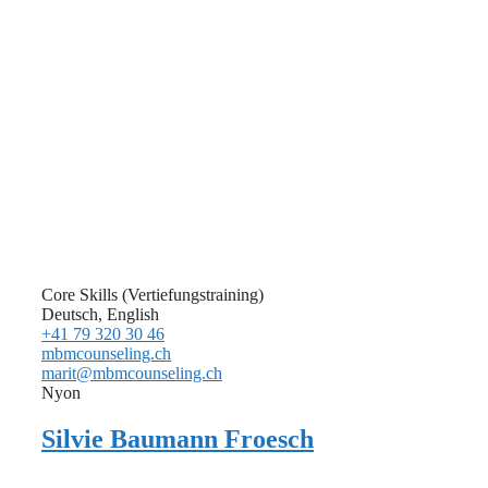
Core Skills (Vertiefungstraining)
Deutsch, English
+41 79 320 30 46
mbmcounseling.ch
marit@mbmcounseling.ch
Nyon
Silvie Baumann Froesch