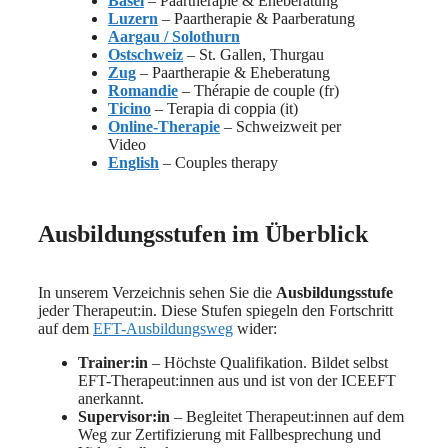
Basel
– Paartherapie & Eheberatung
Luzern
– Paartherapie & Paarberatung
Aargau / Solothurn
Ostschweiz
– St. Gallen, Thurgau
Zug
– Paartherapie & Eheberatung
Romandie
– Thérapie de couple (fr)
Ticino
– Terapia di coppia (it)
Online-Therapie
– Schweizweit per
Video
English
– Couples therapy
Ausbildungsstufen im Überblick
In unserem Verzeichnis sehen Sie die
Ausbildungsstufe
jeder Therapeut:in. Diese Stufen spiegeln den Fortschritt
auf dem
EFT-Ausbildungsweg
wider:
Trainer:in
– Höchste Qualifikation. Bildet selbst
EFT-Therapeut:innen aus und ist von der ICEEFT
anerkannt.
Supervisor:in
– Begleitet Therapeut:innen auf dem
Weg zur Zertifizierung mit Fallbesprechung und