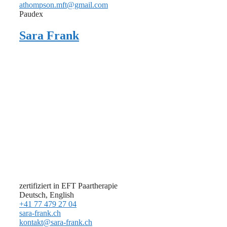
athompson.mft@gmail.com
Paudex
Sara Frank
zertifiziert in EFT Paartherapie
Deutsch, English
+41 77 479 27 04
sara-frank.ch
kontakt@sara-frank.ch