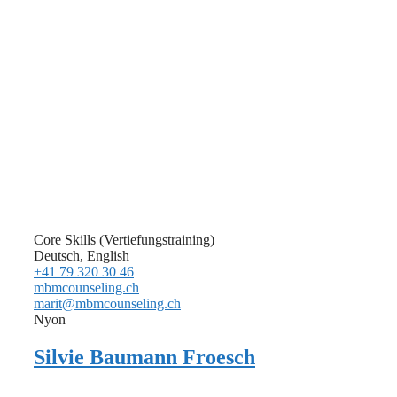
Core Skills (Vertiefungstraining)
Deutsch, English
+41 79 320 30 46
mbmcounseling.ch
marit@mbmcounseling.ch
Nyon
Silvie Baumann Froesch