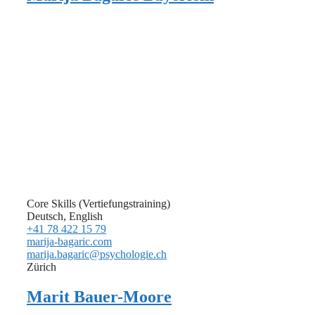
Core Skills (Vertiefungstraining)
Deutsch, English
+41 78 422 15 79
marija-bagaric.com
marija.bagaric@psychologie.ch
Zürich
Marit Bauer-Moore