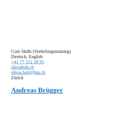
Core Skills (Vertiefungstraining)
Deutsch, English
+41 77 512 28 91
oliviabolt.ch
olivia.bolt@hin.ch
Zürich
Andreas Brügger