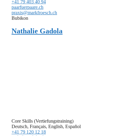
+41 79 403 40 94
paarfuerpaare.ch
praxis@markfroesch.ch
Bubikon
Nathalie Gadola
Core Skills (Vertiefungstraining)
Deutsch, Français, English, Español
+41 79 120 12 18