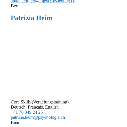
anita.gehriger@injederbeziehung.ch
Bern
Patrizia Heim
Core Skills (Vertiefungstraining)
Deutsch, Français, English
+41 76 349 24 25
patrizia.heim@psychologie.ch
Baar