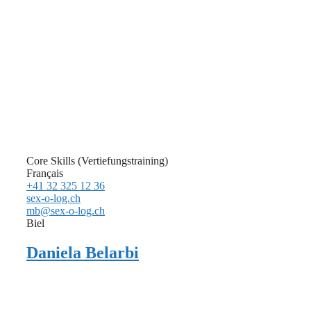
Core Skills (Vertiefungstraining)
Français
+41 32 325 12 36
sex-o-log.ch
mb@sex-o-log.ch
Biel
Daniela Belarbi